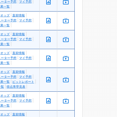
ューター予想
マイ予想
結果一覧
オッズ
直前情報
ューター予想
マイ予想
結果一覧
オッズ
直前情報
ューター予想
マイ予想
結果一覧
オッズ
直前情報
ューター予想
マイ予想
結果一覧
オッズ
直前情報
ューター予想
マイ予想
結果一覧
ピットレポート
一覧
得点率早見表
オッズ
直前情報
ューター予想
マイ予想
結果一覧
オッズ
直前情報