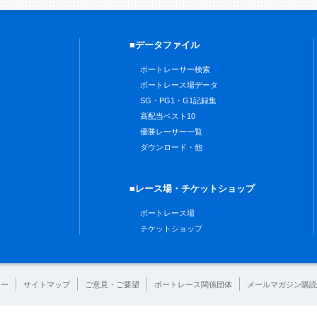
■データファイル
ボートレーサー検索
ボートレース場データ
SG・PG1・G1記録集
高配当ベスト10
優勝レーサー一覧
ダウンロード・他
■レース場・チケットショップ
ボートレース場
チケットショップ
シー
サイトマップ
ご意見・ご要望
ボートレース関係団体
メールマガジン購読