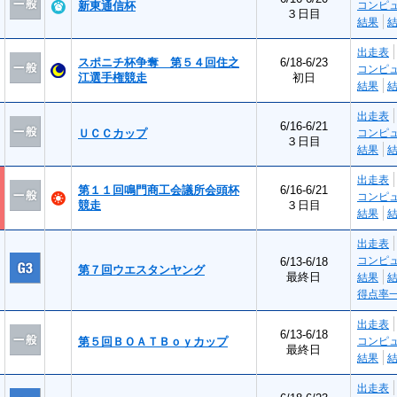
新東通信杯
コンピ
３日目
結果
出走表
スポニチ杯争奪 第５４回住之
6/18-6/23
コンピ
江選手権競走
初日
結果
出走表
6/16-6/21
ＵＣＣカップ
コンピ
３日目
結果
出走表
第１１回鳴門商工会議所会頭杯
6/16-6/21
コンピ
競走
３日目
結果
出走表
コンピ
6/13-6/18
第７回ウエスタンヤング
最終日
結果
得点率
出走表
6/13-6/18
第５回ＢＯＡＴＢｏｙカップ
コンピ
最終日
結果
出走表