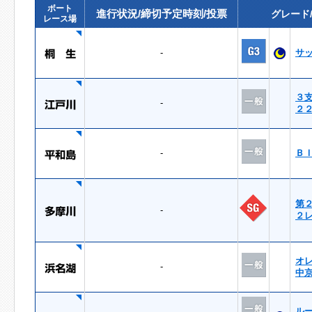
ボート
進行状況/締切予定時刻/投票
グレード
レース場
-
サ
３
-
２
-
Ｂ
第
-
２
オ
-
中
ル