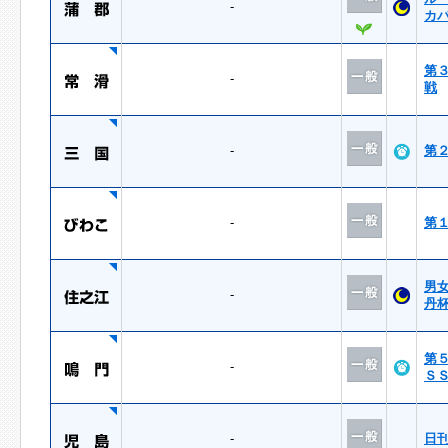
-
カ
第
-
戦
-
第
-
第
男
-
丹
第
-
Ｓ
-
日