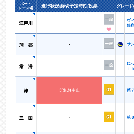
ボート
進行状況/締切予定時刻/投票
グレード
レース場
ヴ
-
銀
-
サ
に
-
ｉ
3R以降中止
第
-
第