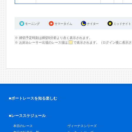
モーニング
サマータイム
ナイター
ミッドナイト
締切予定時刻は締切5分前より赤く表示されます。
お好みレーサー出場のレース場は
で表示されます。（ログイン後に表示さ
■ボートレースを知る楽しむ
■レーススケジュール
本日のレース
ヴィーナスシリーズ