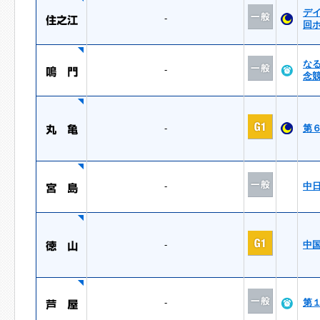
デ
-
回
な
-
念
-
第
-
中
-
中
-
第