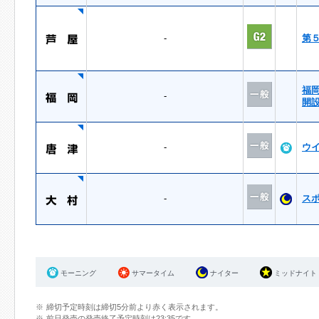
-
第
福
-
開
-
ウ
-
ス
モーニング
サマータイム
ナイター
ミッドナイト
締切予定時刻は締切5分前より赤く表示されます。
前日発売の発売終了予定時刻は23:35です。