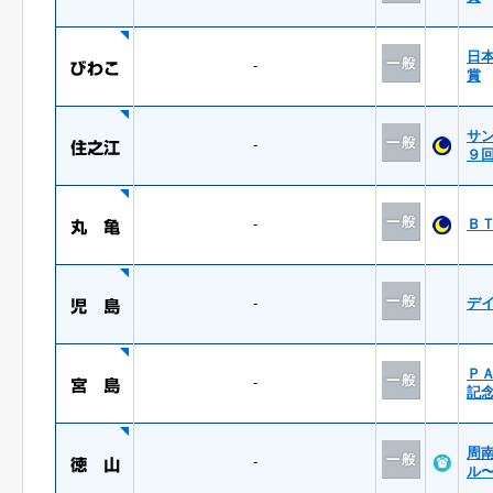
日
-
賞
サ
-
９
-
Ｂ
-
デ
Ｐ
-
記
周
-
ル