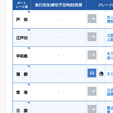
ボート
進行状況/締切予定時刻/投票
グレード
レース場
Ｗ
-
周
３
-
１
Ｂ
-
念
-
Ｋ
ス
-
回
第
-
賞