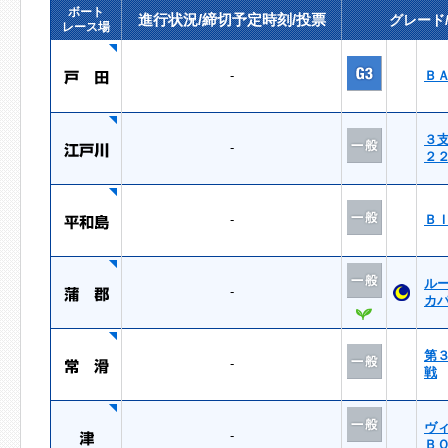
ボート
進行状況/締切予定時刻/投票
グレード
レース場
-
Ｂ
３
-
２
-
Ｂ
ル
-
カ
第
-
戦
ヴ
-
Ｂ