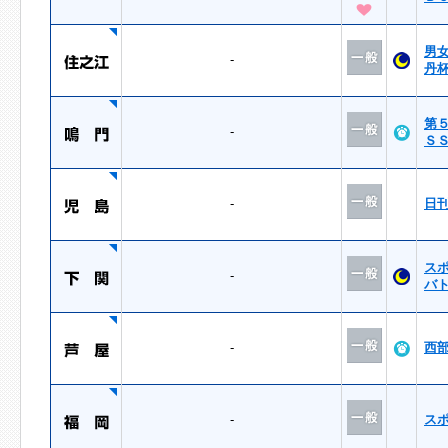
男
-
丹
第
-
Ｓ
-
日
ス
-
バ
-
西
-
ス