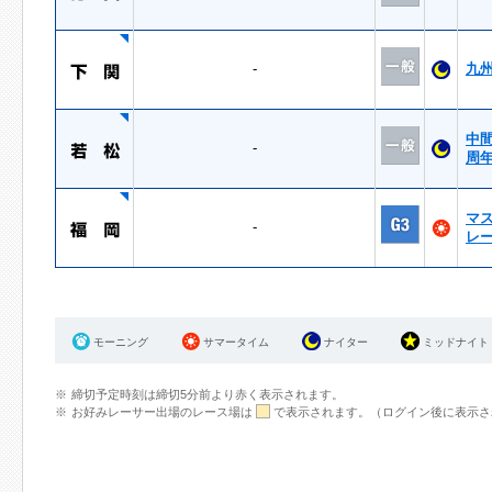
-
九
中
-
周
マ
-
レ
モーニング
サマータイム
ナイター
ミッドナイト
締切予定時刻は締切5分前より赤く表示されます。
お好みレーサー出場のレース場は
で表示されます。（ログイン後に表示さ