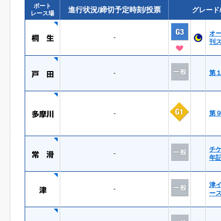
ボート
進行状況/締切予定時刻/投票
グレード
レース場
オ
-
刊
-
第
-
第
チ
-
年
津
-
ー