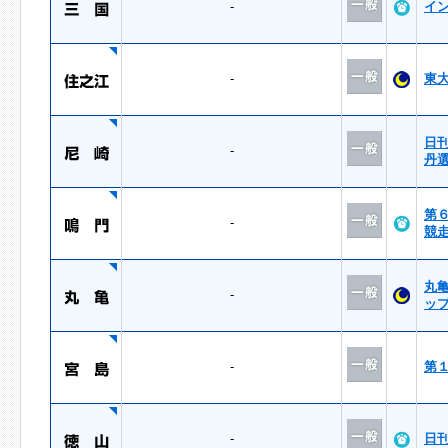
-
イ
-
東
日
-
丹
第
-
競
丸
-
ッ
-
第
-
日