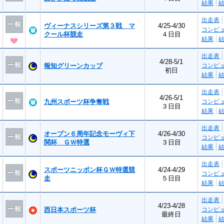
結果
出走表
ヴィーナスシリーズ第３戦 マ
4/25-4/30
コンピ
クール杯競走
４日目
結果
出走表
4/28-5/1
報知グリーンカップ
コンピ
初日
結果
出走表
4/26-5/1
九州スポーツ杯争奪戦
コンピ
３日目
結果
出走表
オープン６周年記念モーヴィ下
4/26-4/30
コンピ
関杯 ＧＷ特選
３日目
結果
出走表
スポーツニッポン杯ＧＷ特選競
4/24-4/29
コンピ
走
５日目
結果
出走表
4/23-4/28
西日本スポーツ杯
コンピ
最終日
結果