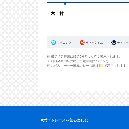
-
モーニング
サマータイム
ナイター
締切予定時刻は締切5分前より赤く表示されます。
前日発売の発売終了予定時刻は23:35です。
お好みレーサー出場のレース場は
で表示されます
■ボートレースを知る楽しむ