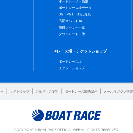
ボートレーサー検索
ボートレース場データ
SG・PG1・G1記録集
高配当ベスト10
優勝レーサー一覧
ダウンロード・他
■レース場・チケットショップ
ボートレース場
チケットショップ
シー
サイトマップ
ご意見・ご要望
ボートレース関係団体
メールマガジン購読
COPYRIGHT © BOAT RACE OFFICIAL WEB ALL RIGHTS RESERVED.