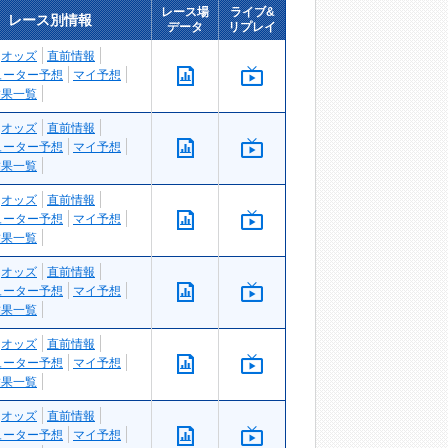
レース場
ライブ&
レース別情報
データ
リプレイ
オッズ
直前情報
ューター予想
マイ予想
結果一覧
オッズ
直前情報
ューター予想
マイ予想
結果一覧
オッズ
直前情報
ューター予想
マイ予想
結果一覧
オッズ
直前情報
ューター予想
マイ予想
結果一覧
オッズ
直前情報
ューター予想
マイ予想
結果一覧
オッズ
直前情報
ューター予想
マイ予想