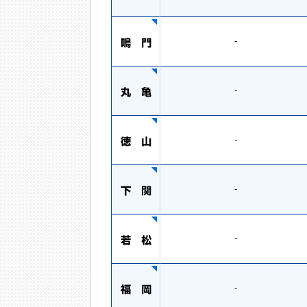
-
-
-
-
-
-