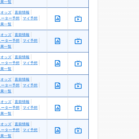
結果一覧
オッズ
直前情報
ューター予想
マイ予想
結果一覧
オッズ
直前情報
ューター予想
マイ予想
結果一覧
オッズ
直前情報
ューター予想
マイ予想
結果一覧
オッズ
直前情報
ューター予想
マイ予想
結果一覧
オッズ
直前情報
ューター予想
マイ予想
結果一覧
オッズ
直前情報
ューター予想
マイ予想
結果一覧