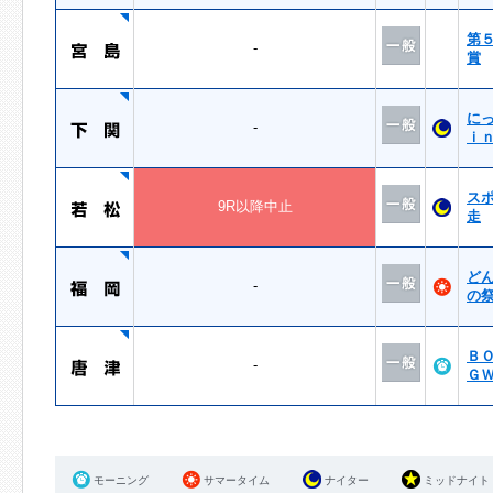
第
-
賞
に
-
ｉ
ス
9R以降中止
走
ど
-
の
Ｂ
-
Ｇ
モーニング
サマータイム
ナイター
ミッドナイト