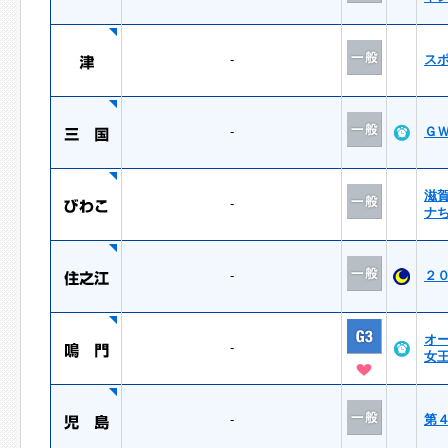
-
ス
-
Ｇ
滋
-
ナ
-
２
オ
-
女
-
第