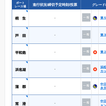
ボート
進行状況/締切予定時刻/投票
グレード
レース場
-
第
-
第
-
第
浜
-
カ
中
-
弁
中
-
ャ