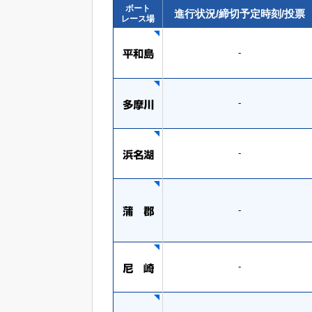
ボート
進行状況/締切予定時刻/投票
レース場
-
-
-
-
-