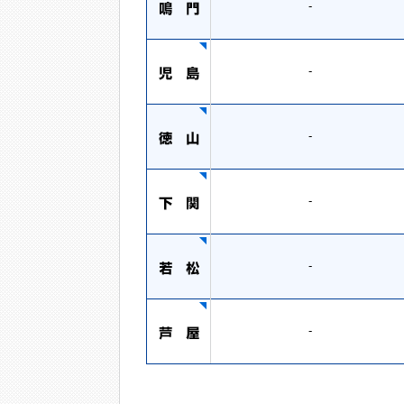
-
-
-
-
-
-