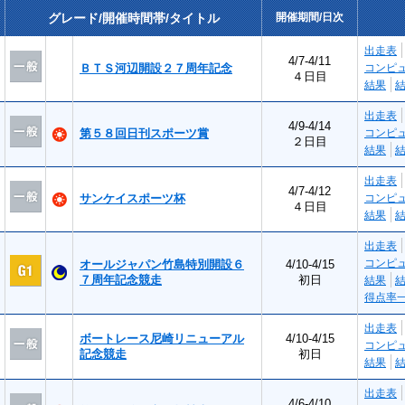
グレード/開催時間帯/タイトル
開催期間/日次
出走表
4/7-4/11
ＢＴＳ河辺開設２７周年記念
コンピ
４日目
結果
出走表
4/9-4/14
第５８回日刊スポーツ賞
コンピ
２日目
結果
出走表
4/7-4/12
サンケイスポーツ杯
コンピ
４日目
結果
出走表
コンピ
オールジャパン竹島特別開設６
4/10-4/15
７周年記念競走
初日
結果
得点率
出走表
ボートレース尼崎リニューアル
4/10-4/15
コンピ
記念競走
初日
結果
出走表
4/6-4/10