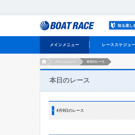
知る楽し
メインメニュー
レーススケジュ
HOME
メインメニュー
本日のレース
本日のレース
4月9日のレース