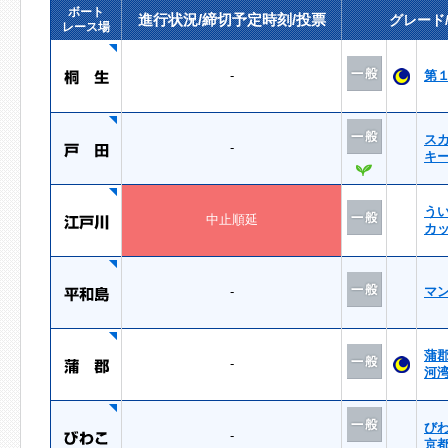
ボート
進行状況/締切予定時刻/投票
グレード
レース場
-
第
ス
-
キ
う
中止順延
カ
-
マ
蒲
-
河
び
-
京