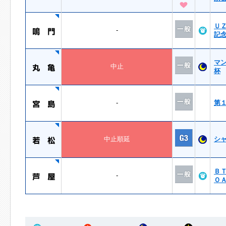
Ｕ
-
記
マ
中止
杯
-
第
中止順延
シ
Ｂ
-
Ｏ