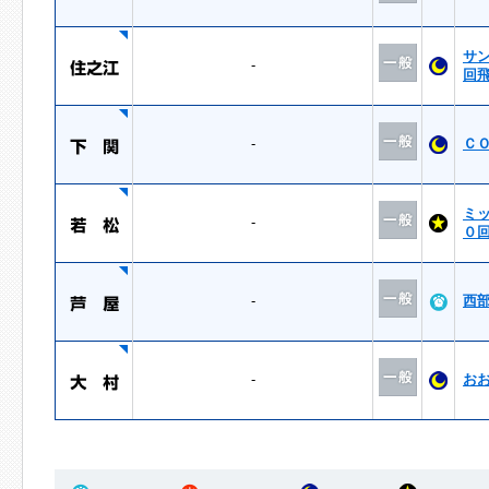
サ
-
回
-
Ｃ
ミ
-
０
-
西
-
お