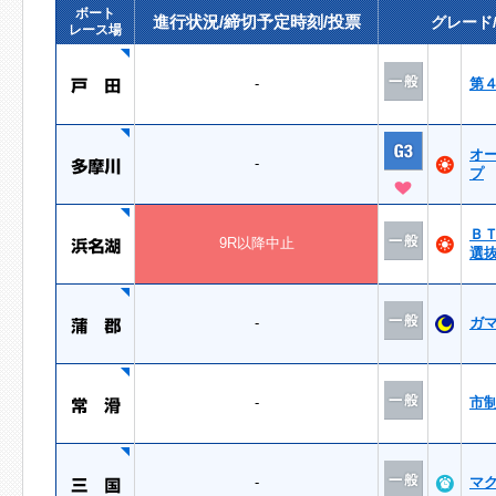
ボート
進行状況/締切予定時刻/投票
グレード
レース場
-
第
オ
-
プ
Ｂ
9R以降中止
選
-
ガ
-
市
-
マ