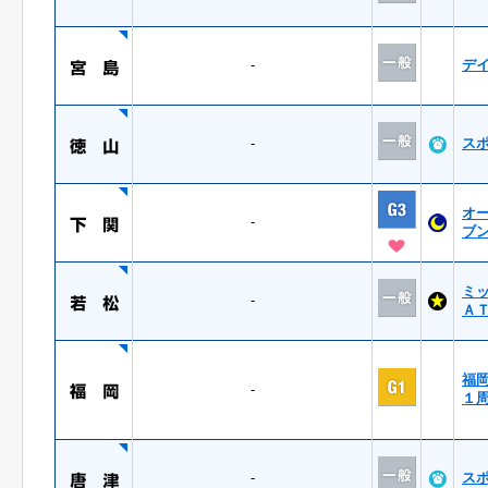
-
デ
-
ス
オ
-
ブ
ミ
-
Ａ
福
-
１
-
ス