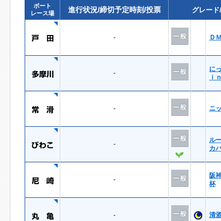
ボート
進行状況/締切予定時刻/投票
グレード
レース場
-
Ｄ
に
-
ｉ
-
ニ
ル
-
カ
阪
-
杯
-
清