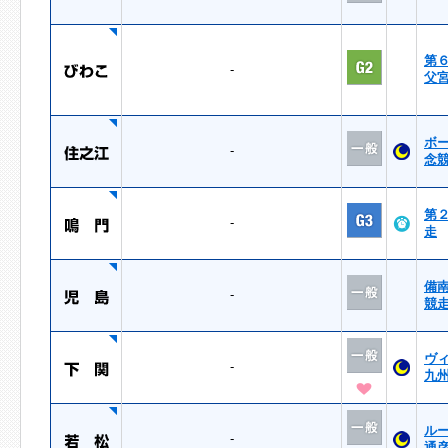
第
-
父
ボ
-
念
第
-
走
備
-
競
ヴ
-
九
ル
-
通