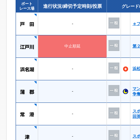
ボート
進行状況/締切予定時刻/投票
グレード
レース場
-
ｅ
中止順延
第
-
浜
マ
-
争
ス
-
回
-
ス