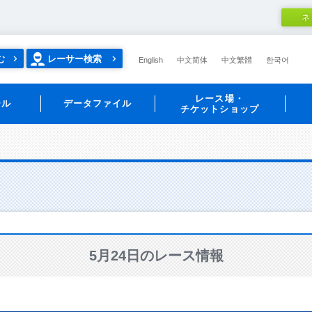
ネ
む
レーサー検索
English
中文简体
中文繁體
한국어
レース場・
ール
データファイル
チケットショップ
5月24日のレース情報