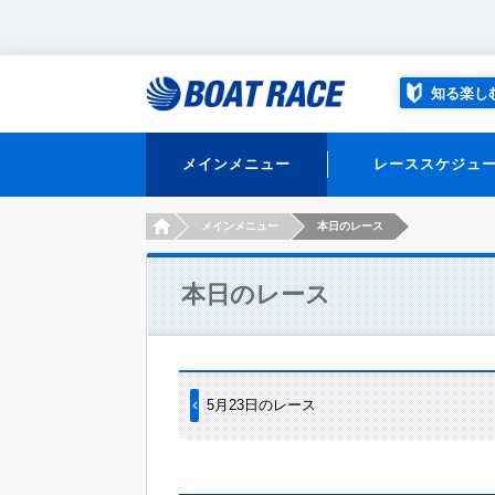
知る楽し
メインメニュー
レーススケジュ
HOME
メインメニュー
本日のレース
本日のレース
5月23日のレース