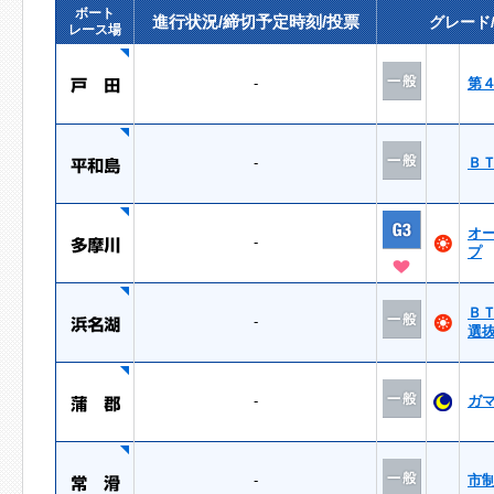
ボート
進行状況/締切予定時刻/投票
グレード
レース場
-
第
-
Ｂ
オ
-
プ
Ｂ
-
選
-
ガ
-
市