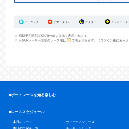
モーニング
サマータイム
ナイター
ミッドナイト
締切予定時刻は締切5分前より赤く表示されます。
お好みレーサー出場のレース場は
で表示されます。（ログイン後に表示さ
■ボートレースを知る楽しむ
■レーススケジュール
本日のレース
ヴィーナスシリーズ
本日の払戻金一覧
ルーキーシリーズ