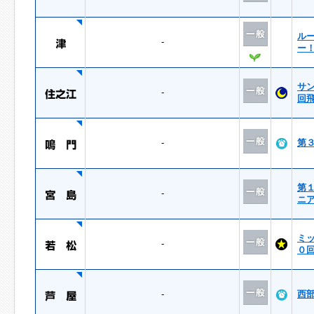
ル
-
ー
サ
-
回
-
第
第
-
ニ
ミ
-
０
-
西