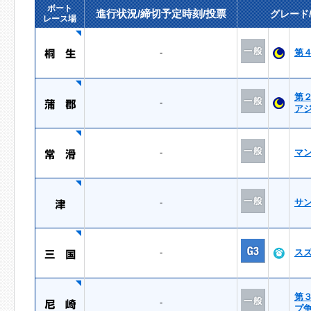
ボート
進行状況/締切予定時刻/投票
グレード
レース場
-
第
第
-
ア
-
マ
-
サ
-
ス
第
-
プ