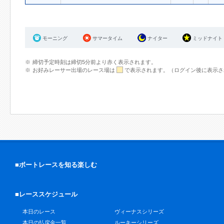
モーニング
サマータイム
ナイター
ミッドナイト
締切予定時刻は締切5分前より赤く表示されます。
お好みレーサー出場のレース場は
で表示されます。（ログイン後に表示さ
■ボートレースを知る楽しむ
■レーススケジュール
本日のレース
ヴィーナスシリーズ
本日の払戻金一覧
ルーキーシリーズ