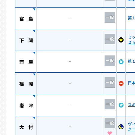
-
第
ミ
-
２
-
第
-
日
-
ス
ヴ
-
ク