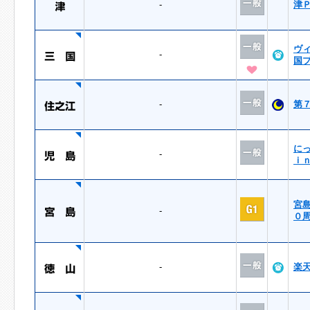
-
津
ヴ
-
国
-
第
に
-
ｉ
宮
-
０
-
楽