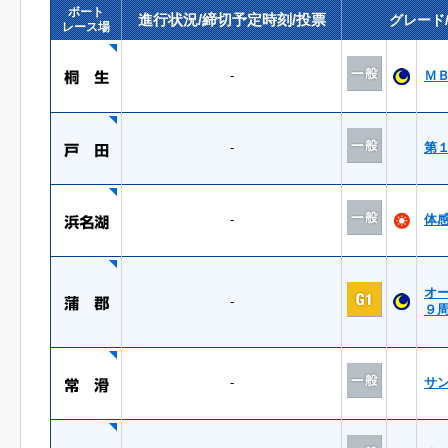
ボート
進行状況/締切予定時刻/投票
グレード
レース場
-
Ｍ
-
第
-
体
オ
-
９
-
サ