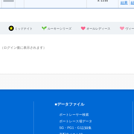
結果
ミッドナイト
ルーキーシリーズ
オールレディース
ヴィ
。（ログイン後に表示されます）
■データファイル
ボートレーサー検索
ボートレース場データ
SG・PG1・G1記録集