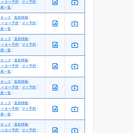
ューター予想
マイ予想
結果一覧
オッズ
直前情報
ューター予想
マイ予想
結果一覧
オッズ
直前情報
ューター予想
マイ予想
結果一覧
オッズ
直前情報
ューター予想
マイ予想
結果一覧
オッズ
直前情報
ューター予想
マイ予想
結果一覧
オッズ
直前情報
ューター予想
マイ予想
結果一覧
オッズ
直前情報
ューター予想
マイ予想