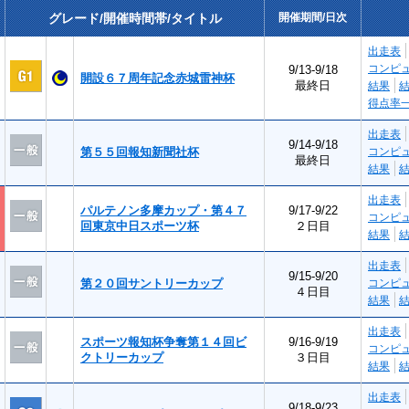
グレード/開催時間帯/タイトル
開催期間/日次
出走表
コンピ
9/13-9/18
開設６７周年記念赤城雷神杯
最終日
結果
得点率
出走表
9/14-9/18
第５５回報知新聞社杯
コンピ
最終日
結果
出走表
パルテノン多摩カップ・第４７
9/17-9/22
コンピ
回東京中日スポーツ杯
２日目
結果
出走表
9/15-9/20
第２０回サントリーカップ
コンピ
４日目
結果
出走表
スポーツ報知杯争奪第１４回ビ
9/16-9/19
コンピ
クトリーカップ
３日目
結果
出走表
9/18-9/23