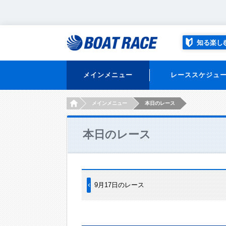
知る楽し
メインメニュー
レーススケジュ
HOME
メインメニュー
本日のレース
本日のレース
9月17日のレース