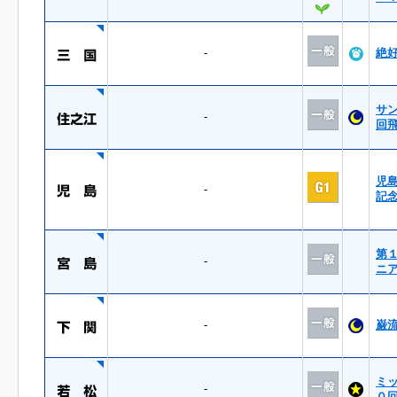
-
絶
サ
-
回
児
-
記
第
-
ニ
-
巌
ミ
-
０