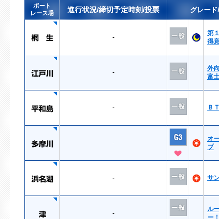
ボート
進行状況/締切予定時刻/投票
グレード
レース場
第
-
得
外
-
富
-
Ｂ
オ
-
プ
-
サ
ル
-
ー