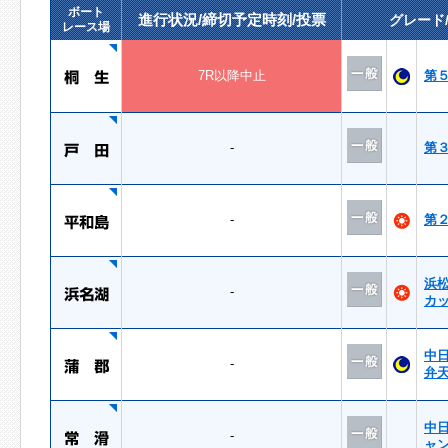
ボート
進行状況/締切予定時刻/投票
グレード
レース場
7R以降中止
第
-
第
-
第
浜
-
カ
中
-
弁
中
-
ャ