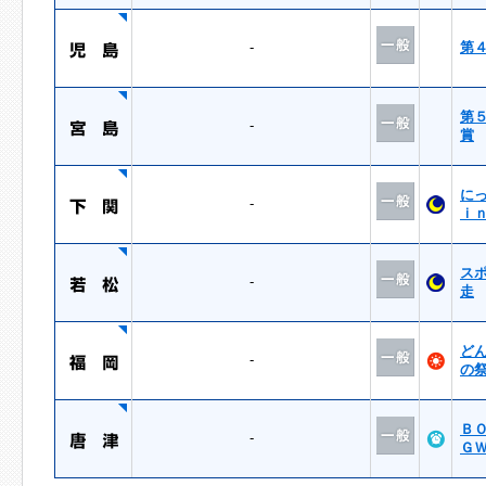
-
第
第
-
賞
に
-
ｉ
ス
-
走
ど
-
の
Ｂ
-
Ｇ