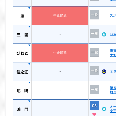
中止順延
ス
-
Ｇ
滋
中止順延
ナ
-
２
第
-
競
オ
-
女