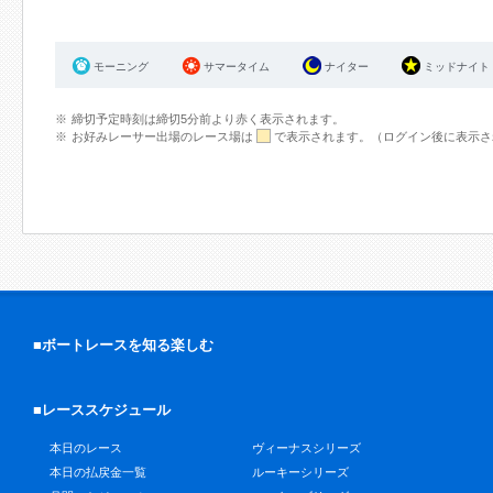
モーニング
サマータイム
ナイター
ミッドナイト
締切予定時刻は締切5分前より赤く表示されます。
お好みレーサー出場のレース場は
で表示されます。（ログイン後に表示さ
■ボートレースを知る楽しむ
■レーススケジュール
本日のレース
ヴィーナスシリーズ
本日の払戻金一覧
ルーキーシリーズ