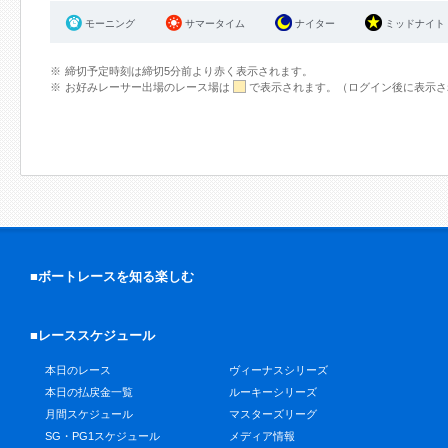
モーニング
サマータイム
ナイター
ミッドナイト
締切予定時刻は締切5分前より赤く表示されます。
お好みレーサー出場のレース場は
で表示されます。（ログイン後に表示さ
■ボートレースを知る楽しむ
■レーススケジュール
本日のレース
ヴィーナスシリーズ
本日の払戻金一覧
ルーキーシリーズ
月間スケジュール
マスターズリーグ
SG・PG1スケジュール
メディア情報