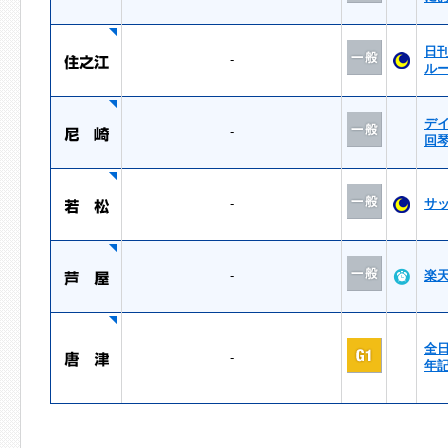
日
-
ル
デ
-
回
-
サ
-
楽
全
-
年