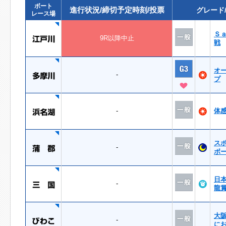
ボート
進行状況/締切予定時刻/投票
グレード
レース場
Ｓ
9R以降中止
戦
オ
-
プ
-
体
ス
-
ボ
日
-
龍
大
-
に