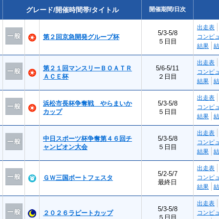
グレード/開催時間帯/タイトル
開催期間/日次
出走表
5/3-5/8
第２回京急開発グループ杯
コンピ
５日目
結果
出走表
第２１回マンスリーＢＯＡＴＲ
5/6-5/11
コンピ
ＡＣＥ杯
２日目
結果
出走表
浜松市長杯争奪戦 やらまいか
5/3-5/8
コンピ
カップ
５日目
結果
出走表
中日スポーツ杯争奪第４６回チ
5/3-5/8
コンピ
ャンピオン大会
５日目
結果
出走表
5/2-5/7
ＧＷ三国ボートフェスタ
コンピ
最終日
結果
出走表
5/3-5/8
２０２６ラピートカップ
コンピ
５日目