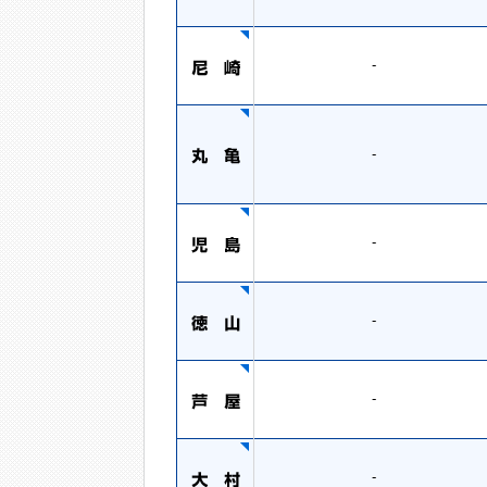
-
-
-
-
-
-