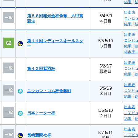
結果
出走表
第５８回報知金杯争奪 六甲賞
5/4-5/9
コンピ
競走
４日目
結果
出走表
コンピ
第１１回レディースオールスタ
5/5-5/10
ー
３日目
結果
得点率
出走表
5/2-5/7
第４２回鷲羽杯
コンピ
最終日
結果
出走表
5/5-5/9
ニッカン・コム杯争奪戦
コンピ
３日目
結果
出走表
5/6-5/10
日本トーター杯
コンピ
２日目
結果
出走表
5/7-5/11
長崎新聞社杯
コンピ
初日