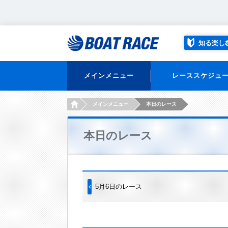
知る楽し
メインメニュー
レーススケジュ
HOME
メインメニュー
本日のレース
本日のレース
5月6日のレース