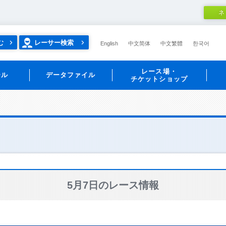
ネ
む
レーサー検索
English
中文简体
中文繁體
한국어
レース場・
ール
データファイル
チケットショップ
5月7日のレース情報