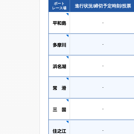
ボート
進行状況/締切予定時刻/投票
レース場
-
-
-
-
-
-