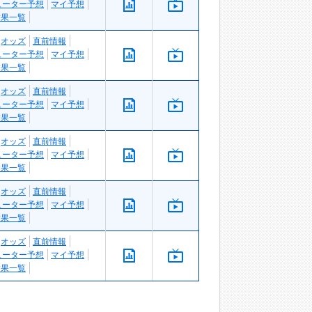
ューター予想
マイ予想
結果一覧
オッズ
直前情報
ューター予想
マイ予想
結果一覧
オッズ
直前情報
ューター予想
マイ予想
結果一覧
オッズ
直前情報
ューター予想
マイ予想
結果一覧
オッズ
直前情報
ューター予想
マイ予想
結果一覧
オッズ
直前情報
ューター予想
マイ予想
結果一覧