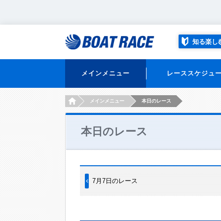
知る楽し
メインメニュー
レーススケジュ
HOME
メインメニュー
本日のレース
本日のレース
7月7日のレース