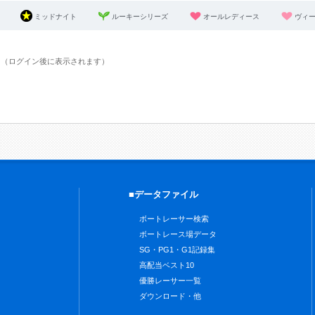
ミッドナイト
ルーキーシリーズ
オールレディース
ヴィ
。（ログイン後に表示されます）
■データファイル
ボートレーサー検索
ボートレース場データ
SG・PG1・G1記録集
高配当ベスト10
優勝レーサー一覧
ダウンロード・他