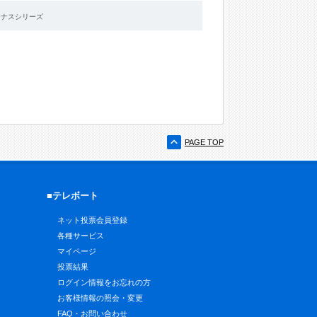
ーナスシリーズ
PAGE TOP
■テレボート
ネット投票会員登録
各種サービス
マイページ
投票結果
ログイン情報をお忘れの方
お客様情報の照会・変更
FAQ・お問い合わせ