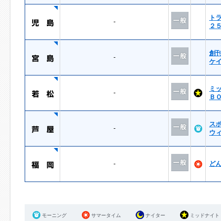
ト
-
２
創
-
ケ
ミ
-
Ｂ
ス
-
ウ
-
ど
モーニング
サマータイム
ナイター
ミッドナイト