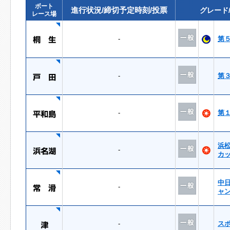
ボート
進行状況/締切予定時刻/投票
グレード
レース場
-
第
-
第
-
第
浜
-
カ
中
-
ャ
-
ス