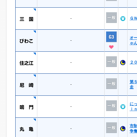
-
Ｇ
オ
-
ゃ
-
２
第
-
走
に
-
ｉ
市
-
争