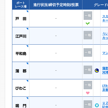
ボート
進行状況/締切予定時刻/投票
グレード
レース場
ス
-
キ
う
-
カ
-
マ
蒲
-
河
び
-
京
Ｕ
-
記