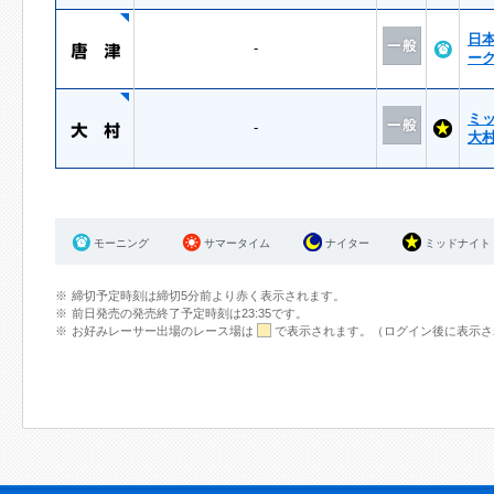
日
-
ー
ミ
-
大
モーニング
サマータイム
ナイター
ミッドナイト
締切予定時刻は締切5分前より赤く表示されます。
前日発売の発売終了予定時刻は23:35です。
お好みレーサー出場のレース場は
で表示されます。（ログイン後に表示さ