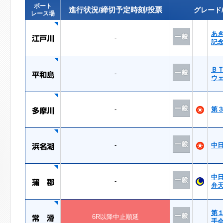
ボート
進行状況/締切予定時刻/投票
グレード
レース場
あ
-
記
Ｂ
-
ウ
-
第
-
中
中
-
弁
第
6R以降中止順延
手