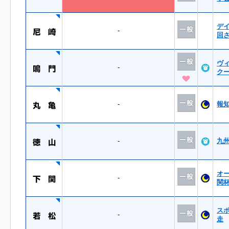
デ
-
回
ヴ
-
ク
-
報
-
九
オ
-
関
ス
-
走