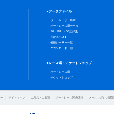
■データファイル
ボートレーサー検索
ボートレース場データ
SG・PG1・G1記録集
高配当ベスト10
優勝レーサー一覧
ダウンロード・他
■レース場・チケットショップ
ボートレース場
チケットショップ
シー
サイトマップ
ご意見・ご要望
ボートレース関係団体
メールマガジン購読