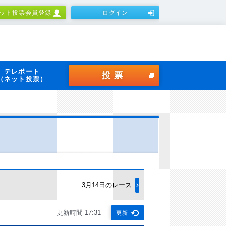
ット投票会員登録
ログイン
テレボート
投票
（ネット投票）
3月14日のレース
更新時間 17:31
更新