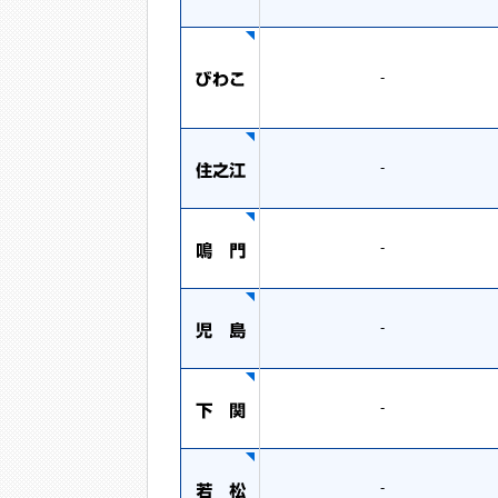
-
-
-
-
-
-