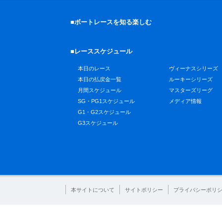
■ボートレースを知る楽しむ
■レーススケジュール
本日のレース
ヴィーナスシリーズ
本日の払戻金一覧
ルーキーシリーズ
月間スケジュール
マスターズリーグ
SG・PG1スケジュール
メディア情報
G1・G2スケジュール
G3スケジュール
本サイトについて
サイトポリシー
プライバシーポリ