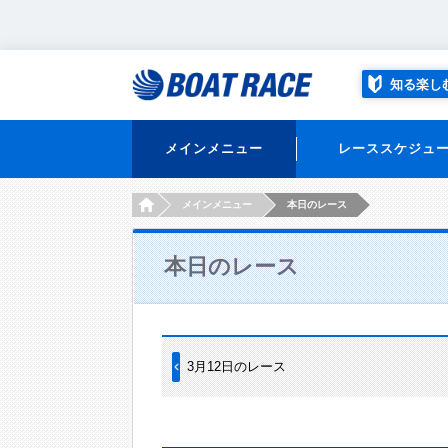
知る楽し
メインメニュー
レーススケジュ
HOME
メインメニュー
本日のレース
本日のレース
3月12日のレース