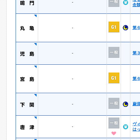
-
念
-
第
-
第
-
第
-
巌
ヴ
-
は