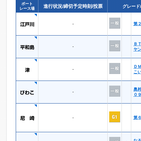
ボート
進行状況/締切予定時刻/投票
グレード
レース場
-
第
Ｂ
-
ヤ
Ｄ
-
こ
奥
-
０
-
第
な