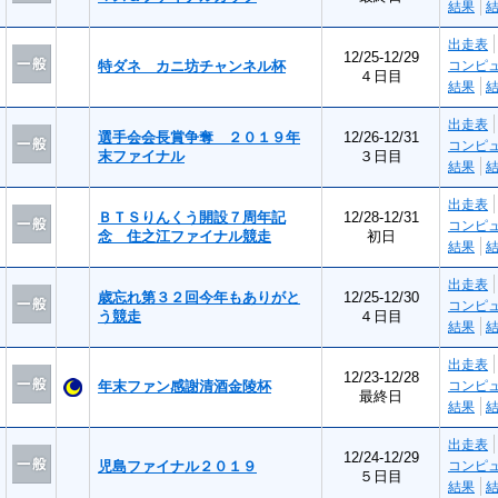
結果
出走表
12/25-12/29
特ダネ カニ坊チャンネル杯
コンピ
４日目
結果
出走表
選手会会長賞争奪 ２０１９年
12/26-12/31
コンピ
末ファイナル
３日目
結果
出走表
ＢＴＳりんくう開設７周年記
12/28-12/31
コンピ
念 住之江ファイナル競走
初日
結果
出走表
歳忘れ第３２回今年もありがと
12/25-12/30
コンピ
う競走
４日目
結果
出走表
12/23-12/28
年末ファン感謝清酒金陵杯
コンピ
最終日
結果
出走表
12/24-12/29
児島ファイナル２０１９
コンピ
５日目
結果