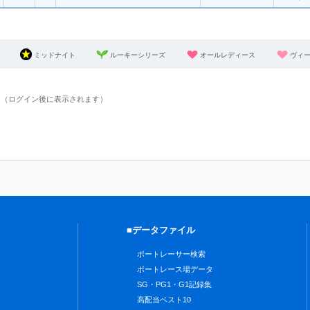
ミッドナイト
ルーキーシリーズ
オールレディース
ヴィ
。（ログイン後に表示されます）
■データファイル
ボートレーサー検索
ボートレース場データ
SG・PG1・G1記録集
高配当ベスト10