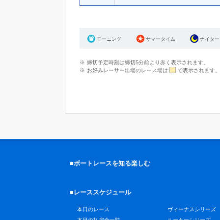
モーニング
サマータイム
ナイター
締切予定時刻は締切5分前より赤く表示されます。
お好みレーサー出場のレース場は
で表示されます
■ボートレースを知る楽しむ
■レーススケジュール
本日のレース
ヴィーナスシリーズ