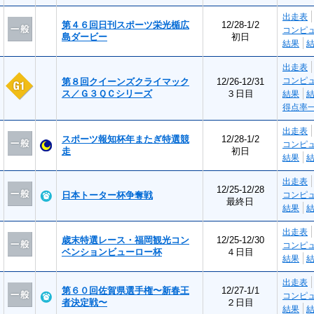
出走表
第４６回日刊スポーツ栄光楯広
12/28-1/2
コンピ
島ダービー
初日
結果
出走表
コンピ
第８回クイーンズクライマック
12/26-12/31
ス／Ｇ３ＱＣシリーズ
３日目
結果
得点率
出走表
スポーツ報知杯年またぎ特選競
12/28-1/2
コンピ
走
初日
結果
出走表
12/25-12/28
日本トーター杯争奪戦
コンピ
最終日
結果
出走表
歳末特選レース・福岡観光コン
12/25-12/30
コンピ
ベンションビューロー杯
４日目
結果
出走表
第６０回佐賀県選手権〜新春王
12/27-1/1
コンピ
者決定戦〜
２日目
結果