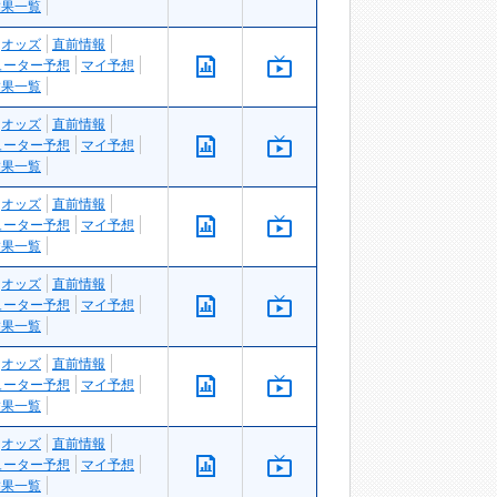
結果一覧
オッズ
直前情報
ューター予想
マイ予想
結果一覧
オッズ
直前情報
ューター予想
マイ予想
結果一覧
オッズ
直前情報
ューター予想
マイ予想
結果一覧
オッズ
直前情報
ューター予想
マイ予想
結果一覧
オッズ
直前情報
ューター予想
マイ予想
結果一覧
オッズ
直前情報
ューター予想
マイ予想
結果一覧