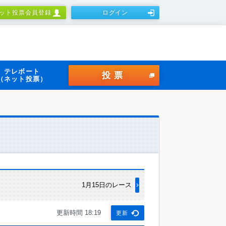
ット投票会員登録
ログイン
テレボート
投票
（ネット投票）
1月15日のレース
更新時間 18:19
更新