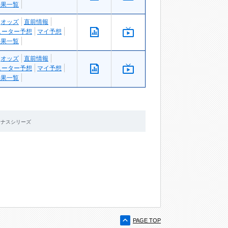
結果一覧
オッズ
直前情報
ューター予想
マイ予想
結果一覧
オッズ
直前情報
ューター予想
マイ予想
結果一覧
ーナスシリーズ
PAGE TOP