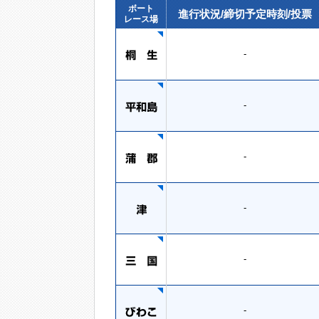
ボート
進行状況/締切予定時刻/投票
レース場
-
-
-
-
-
-