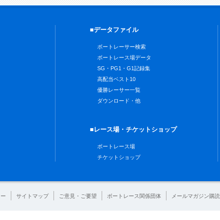
■データファイル
ボートレーサー検索
ボートレース場データ
SG・PG1・G1記録集
高配当ベスト10
優勝レーサー一覧
ダウンロード・他
■レース場・チケットショップ
ボートレース場
チケットショップ
シー
サイトマップ
ご意見・ご要望
ボートレース関係団体
メールマガジン購読