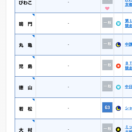
-
京
第
-
競
-
中
Ｂ
-
競
-
中
-
シ
ミ
-
大