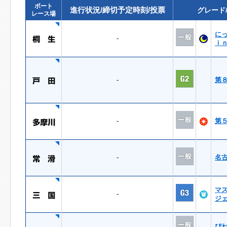
ボート
進行状況/締切予定時刻/投票
グレード
レース場
に
-
ｉ
-
第
-
第
-
名
マ
-
ジ
び