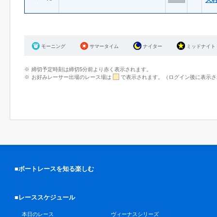
モーニング
サマータイム
ナイター
ミッドナイト
締切予定時刻は締切5分前より赤く表示されます。
お好みレーサー出場のレース場は
で表示されます。（ログイン後に表示さ
■ボートレースを知る楽しむ
■レーススケジュール
本日のレース
ヴィーナスシリーズ