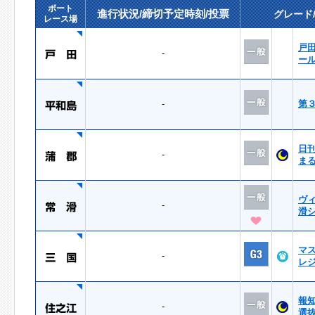
ボート
進行状況/締切予定時刻/投票
グレード
レース場
戸
-
ー
-
第
日
-
ま
ヴ
-
滑
マ
-
レ
報
-
選