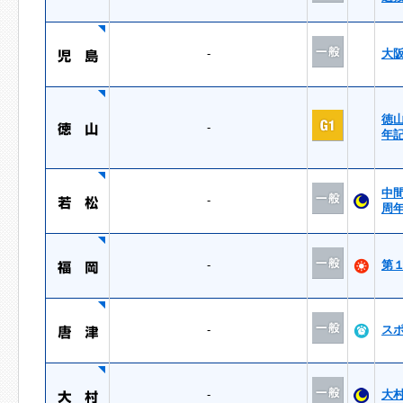
-
大
徳
-
年
中
-
周
-
第
-
ス
-
大