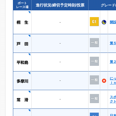
ボート
進行状況/締切予定時刻/投票
グレード
レース場
-
開
-
第
-
第
に
-
ｉ
ス
-
ク
日