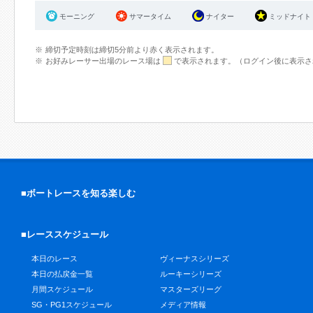
モーニング
サマータイム
ナイター
ミッドナイト
締切予定時刻は締切5分前より赤く表示されます。
お好みレーサー出場のレース場は
で表示されます。（ログイン後に表示さ
■ボートレースを知る楽しむ
■レーススケジュール
本日のレース
ヴィーナスシリーズ
本日の払戻金一覧
ルーキーシリーズ
月間スケジュール
マスターズリーグ
SG・PG1スケジュール
メディア情報