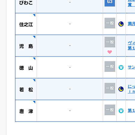
-
賞
-
満
ヴ
-
第
-
サ
に
-
ｉ
-
第