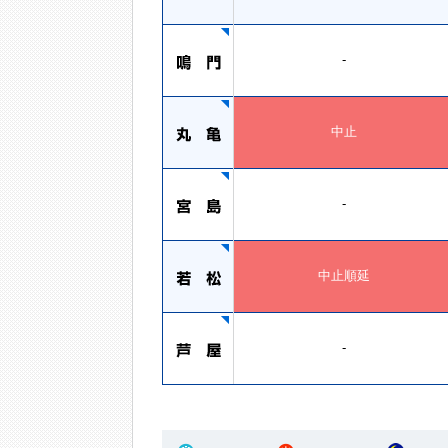
-
中止
-
中止順延
-