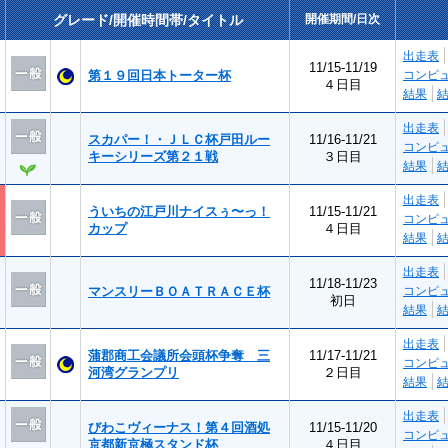
グレード/開催時間帯/タイトル
開催期間/日次
出走表
11/15-11/19
第１９回日本トーター杯
コンピ
４日目
結果
出走表
スカパー！・ＪＬＣ杯戸田ルー
11/16-11/21
コンピ
キーシリーズ第２１戦
３日目
結果
出走表
ういちの江戸川ナイスぅ〜っ！
11/15-11/21
コンピ
カップ
４日目
結果
出走表
11/18-11/23
マンスリーＢＯＡＴＲＡＣＥ杯
コンピ
初日
結果
出走表
蒲郡商工会議所会頭杯争奪 三
11/17-11/21
コンピ
河湾グランプリ
２日目
結果
出走表
びわこヴィーナス！第４回酒処
11/15-11/20
コンピ
京都新京極スタンド杯
４日目