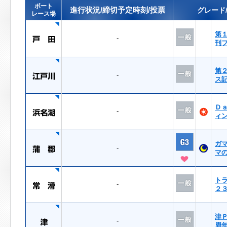
ボート
進行状況/締切予定時刻/投票
グレード
レース場
第
-
刊
第
-
ス
Ｄ
-
ィ
ガ
-
マ
ト
-
２
津
-
周