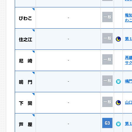
報
-
わ
-
第
再
-
サ
-
鳴
-
山
-
第