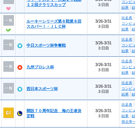
コンピ
１２回クラリスカップ
３日目
結果
出走表
ルーキーシリーズ第６戦第８回
3/26-3/31
コンピ
スカパー！・ＪＬＣ杯
３日目
結果
出走表
3/26-3/31
中日スポーツ杯争奪戦
コンピ
３日目
結果
出走表
3/26-3/31
九州プロレス杯
コンピ
３日目
結果
出走表
3/26-3/31
西日本スポーツ杯
コンピ
３日目
結果
出走表
コンピ
開設７０周年記念 海の王者決
3/26-3/31
定戦
３日目
結果
得点率