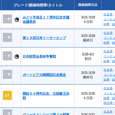
グレード/開催時間帯/タイトル
開催期間/日次
出走表
みどり市発足１７周年記念市議
3/25-3/29
コンピ
会議長杯
４日目
結果
出走表
3/25-3/28
第１９回日本トーターカップ
コンピ
最終日
結果
出走表
3/28-4/2
日本財団会長杯争奪戦
コンピ
初日
結果
出走表
3/25-3/28
ボートピア川崎開設記念競走
コンピ
最終日
結果
出走表
コンピ
開設６９周年記念 北陸艇王決
3/25-3/30
戦
４日目
結果
得点率
出走表
ヴィーナスシリーズ第２４戦第
3/26-3/31