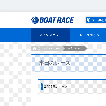
知る楽し
メインメニュー
レーススケジュ
HOME
メインメニュー
本日のレース
本日のレース
3月27日のレース