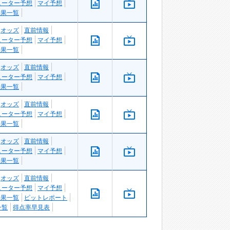
ューター予想
マイ予想
結果一覧
オッズ
直前情報
ューター予想
マイ予想
結果一覧
オッズ
直前情報
ューター予想
マイ予想
結果一覧
オッズ
直前情報
ューター予想
マイ予想
結果一覧
オッズ
直前情報
ューター予想
マイ予想
結果一覧
オッズ
直前情報
ューター予想
マイ予想
結果一覧
ピットレポート
一覧
得点率早見表