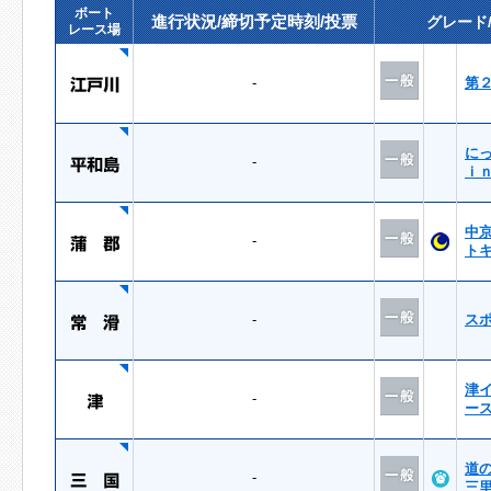
ボート
進行状況/締切予定時刻/投票
グレード
レース場
-
第
に
-
ｉ
中
-
ト
-
ス
津
-
ー
道
-
三