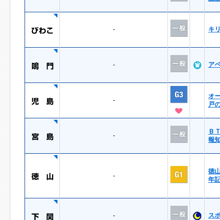
-
キ
-
ア
オ
-
戸
Ｂ
-
報
徳
-
年
-
ス