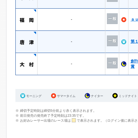
-
ａ
-
第
創
-
賞
モーニング
サマータイム
ナイター
ミッドナイト
締切予定時刻は締切5分前より赤く表示されます。
前日発売の発売終了予定時刻は23:35です。
お好みレーサー出場のレース場は
で表示されます。（ログイン後に表示さ