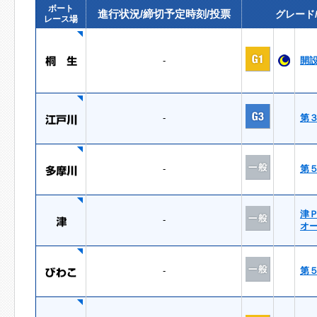
ボート
進行状況/締切予定時刻/投票
グレード
レース場
-
開
-
第
-
第
津
-
オ
-
第