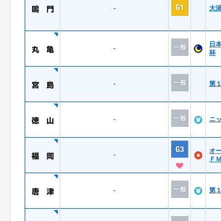
-
大
日
-
杯
-
第
-
ニ
オ
-
Ｆ
-
第