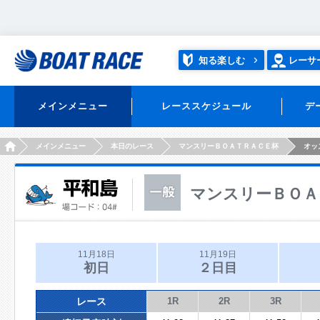
知る楽しむ
レーサ
メインメニュー
レーススケジュール
デ
HOME
メインメニュー
本日のレース
マンスリーＢＯＡＴＲＡＣＥ杯
オッ
マンスリーＢＯＡ
11月18日
11月19日
初日
２日目
レース
1R
2R
3R