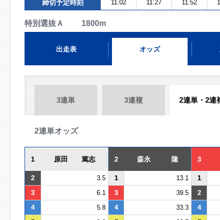
締切予定時刻
11:02
11:27
11:52
1
特別選抜Ａ 1800m
出走表
オッズ
3連単
3連複
2連単・2連
2連単オッズ
1
原田 篤志
2
森永 隆
3
2
1
1
3.5
13.1
3
3
2
6.1
39.5
4
4
4
5.8
33.3