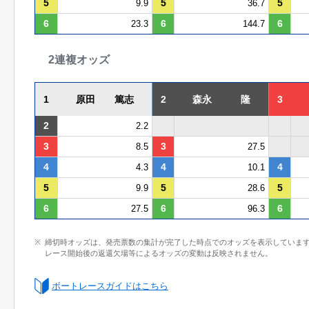
5
5
5
9.9
36.7
6
6
6
23.3
144.7
2連複オッズ
1
原田 篤志
2
森永 隆
3
2
2.2
3
3
8.5
27.5
4
4
4
4.3
10.1
5
5
5
9.9
28.6
6
6
6
27.5
96.3
締切時オッズは、発売票数の集計が完了した時点でのオッズを表示していま
レース開始後の返還欠場等によるオッズの変動は反映されません。
ボートレースガイドはこちら