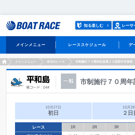
知る楽しむ
レーサ
メインメニュー
レーススケジュール
デ
HOME
メインメニュー
本日のレース
市制施行７０周年記念第２３回府中市長杯
市制施行７０周年
10月27日
10月2
初日
２日
レース
1R
2R
3R