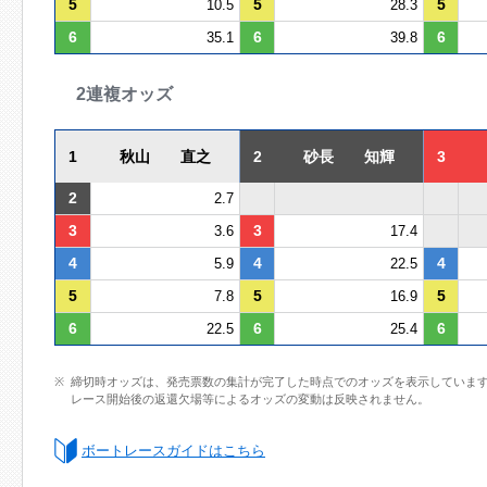
5
5
5
10.5
28.3
6
6
6
35.1
39.8
2連複オッズ
1
秋山 直之
2
砂長 知輝
3
2
2.7
3
3
3.6
17.4
4
4
4
5.9
22.5
5
5
5
7.8
16.9
6
6
6
22.5
25.4
締切時オッズは、発売票数の集計が完了した時点でのオッズを表示していま
レース開始後の返還欠場等によるオッズの変動は反映されません。
ボートレースガイドはこちら