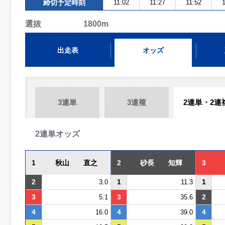
締切予定時刻
11:02
11:27
11:52
1
選抜 1800m
出走表
オッズ
3連単
3連複
2連単・2連
2連単オッズ
1
秋山 直之
2
砂長 知輝
3
2
1
1
3.0
11.3
3
3
2
5.1
35.6
4
4
4
16.0
39.0