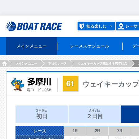
知る楽しむ
レーサ
メインメニュー
レーススケジュール
デ
HOME
メインメニュー
本日のレース
ウェイキーカップ開設６８周年記念
ウェイキーカップ
3月6日
3月7日
初日
２日目
レース
1R
2R
3R