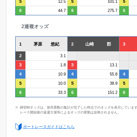
5
5
5
12.5
101.1
6
6
6
44.7
275.7
2連複オッズ
1
茅原 悠紀
2
山崎 郡
3
2
3.1
3
3
1.8
13.1
4
4
4
10.9
55.8
5
5
5
10.0
38.9
6
6
6
33.3
151.2
締切時オッズは、発売票数の集計が完了した時点でのオッズを表示していま
レース開始後の返還欠場等によるオッズの変動は反映されません。
ボートレースガイドはこちら