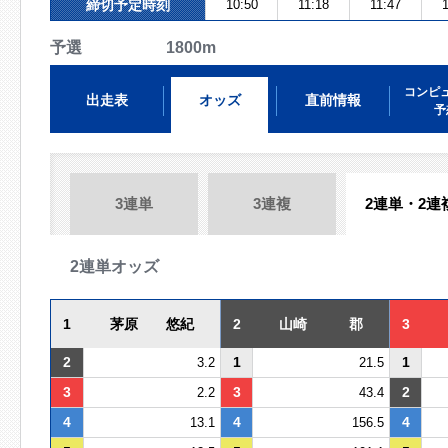
締切予定時刻
10:50
11:18
11:47
1
予選 1800m
コンピ
出走表
オッズ
直前情報
予
3連単
3連複
2連単・2連
2連単オッズ
1
茅原 悠紀
2
山崎 郡
3
2
1
1
3.2
21.5
3
3
2
2.2
43.4
4
4
4
13.1
156.5