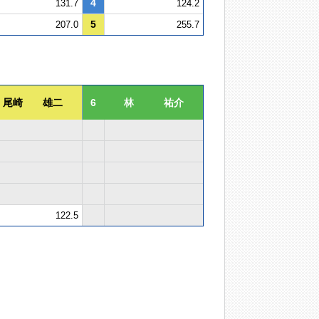
4
131.7
124.2
5
207.0
255.7
尾崎 雄二
6
林 祐介
122.5