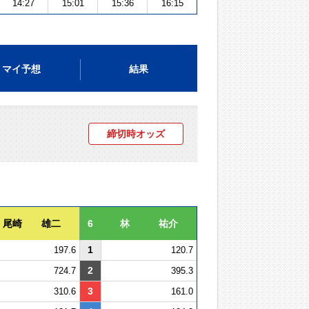
14:27
15:01
15:36
16:15
マイ予想
結果
締切時オッズ
尾崎 雄二
6
林 祐介
1
197.6
120.7
2
724.7
395.3
3
310.6
161.0