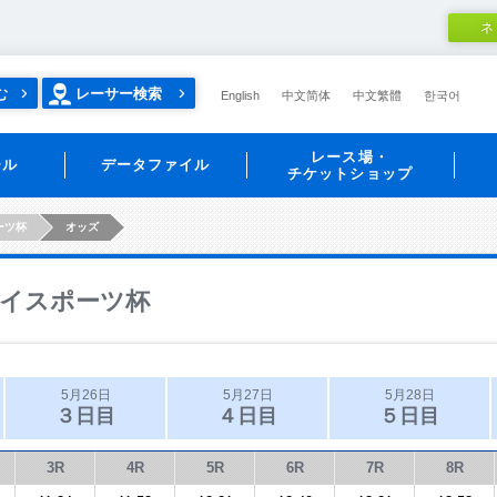
ネ
む
レーサー検索
English
中文简体
中文繁體
한국어
レース場・
ール
データファイル
チケットショップ
ーツ杯
オッズ
イスポーツ杯
5月26日
5月27日
5月28日
３日目
４日目
５日目
3R
4R
5R
6R
7R
8R