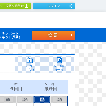
ット投票会員登録
ログイン
テレボート
投票
（ネット投票）
ライブ&
レース場
リプレイ
データ
5月29日
5月30日
６日目
最終日
9R
10R
11R
12R