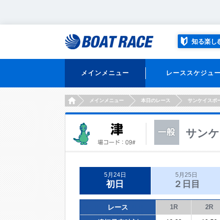
知る楽し
メインメニュー
レーススケジュ
HOME
メインメニュー
本日のレース
サンケイスポ
サンケ
5月24日
5月25日
初日
２日目
レース
1R
2R