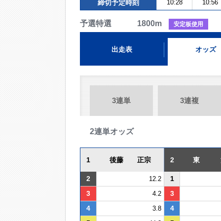
締切予定時刻
10:28
10:56
予選特選 1800m
安定板使用
出走表
オッズ
3連単
3連複
2連単オッズ
1
後藤 正宗
2
東 
2
1
12.2
3
3
4.2
4
4
3.8