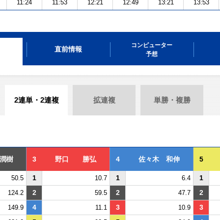
11:24
11:53
12:21
12:49
13:21
13:53
コンピューター
直前情報
予想
2連単・2連複
拡連複
単勝・複勝
潤樹
3
野口 勝弘
4
佐々木 和伸
5
1
1
1
50.5
10.7
6.4
2
2
2
124.2
59.5
47.7
4
3
3
149.9
11.1
10.9