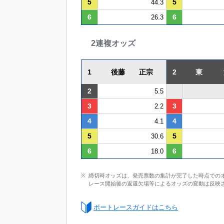
5
5
44.3
6
6
26.3
2連複オッズ
1
後藤 正宗
2
東 
2
5.5
3
3
2.2
4
4
4.1
5
5
30.6
6
6
18.0
締切時オッズは、発売票数の集計が完了した時点での
レース開始後の返還欠場等によるオッズの変動は反映
ボートレースガイドはこちら