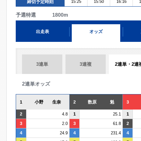
締切予定時刻
15:25
15:50
16:16
1
予選特選 1800m
出走表
オッズ
3連単
3連複
2連単・2連
2連単オッズ
1
小野 生奈
2
数原 魁
3
2
1
1
4.8
25.1
3
3
2
2.0
61.8
4
4
4
24.9
231.4