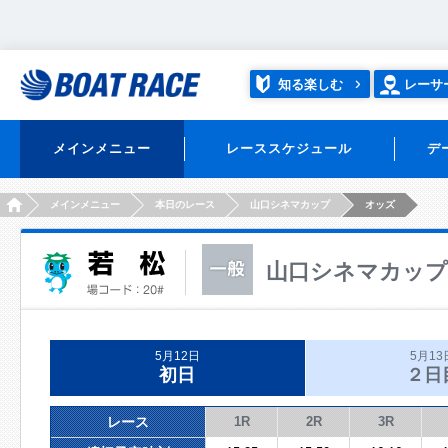
知る楽しむ
レーサ
メインメニュー
レーススケジュール
デ
HOME
メインメニュー
本日のレース
山口シネマカップ
オッズ
山口シネマカップ
5月12日
5月13
初日
２日
レース
1R
2R
3R