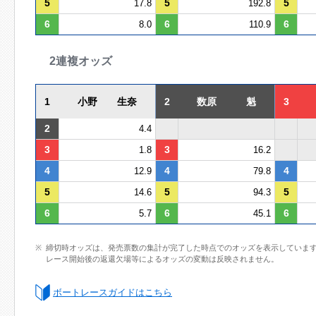
5
5
5
17.8
192.8
6
6
6
8.0
110.9
2連複オッズ
1
小野 生奈
2
数原 魁
3
2
4.4
3
3
1.8
16.2
4
4
4
12.9
79.8
5
5
5
14.6
94.3
6
6
6
5.7
45.1
締切時オッズは、発売票数の集計が完了した時点でのオッズを表示していま
レース開始後の返還欠場等によるオッズの変動は反映されません。
ボートレースガイドはこちら