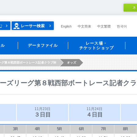
ネ
む
レーサー検索
English
中文简体
中文繁體
한국어
レース場・
ール
データファイル
チケットショップ
ーグ第８戦西部ボートレース記者クラブ杯
オッズ
ーズリーグ第８戦西部ボートレース記者クラ
11月23日
11月24日
３日目
４日目
3R
4R
5R
6R
7R
8R