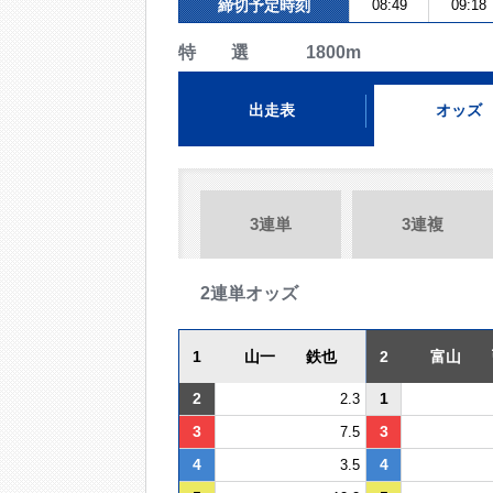
締切予定時刻
08:49
09:18
特 選 1800m
出走表
オッズ
3連単
3連複
2連単オッズ
1
山一 鉄也
2
富山 
2
1
2.3
3
3
7.5
4
4
3.5