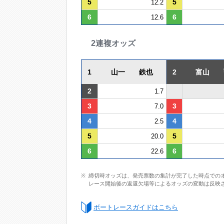
5
5
12.2
6
6
12.6
2連複オッズ
1
山一 鉄也
2
富山 
2
1.7
3
3
7.0
4
4
2.5
5
5
20.0
6
6
22.6
締切時オッズは、発売票数の集計が完了した時点での
レース開始後の返還欠場等によるオッズの変動は反映
ボートレースガイドはこちら