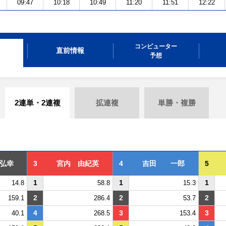
09:47
10:18
10:49
11:20
11:51
12:22
コンピューター
直前情報
予想
2連単・2連複
拡連複
単勝・複勝
弘幸
3
宮内 由紀英
4
吉田 一郎
5
1
1
1
14.8
58.8
15.3
2
2
2
159.1
286.4
53.7
4
3
3
40.1
268.5
153.4