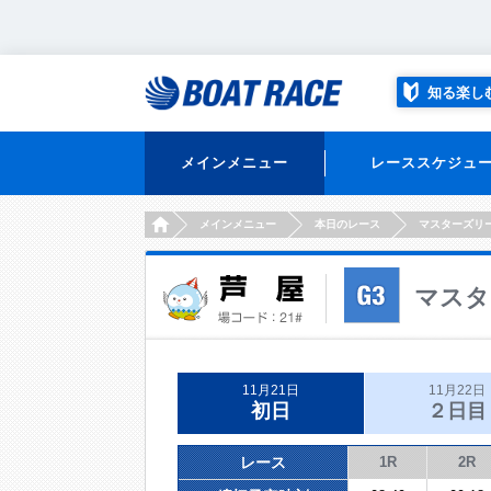
知る楽し
メインメニュー
レーススケジュ
HOME
メインメニュー
本日のレース
マスターズリ
マスタ
11月21日
11月22日
初日
２日目
レース
1R
2R