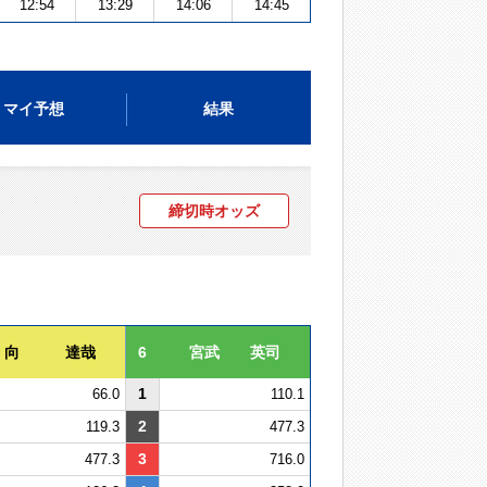
12:54
13:29
14:06
14:45
マイ予想
結果
締切時オッズ
向 達哉
6
宮武 英司
1
66.0
110.1
2
119.3
477.3
3
477.3
716.0