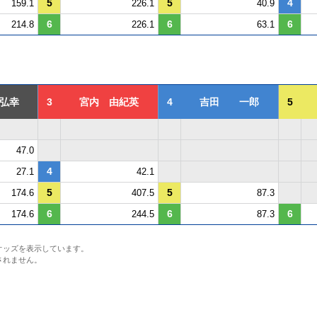
5
5
4
159.1
226.1
40.9
6
6
6
214.8
226.1
63.1
弘幸
3
宮内 由紀英
4
吉田 一郎
5
47.0
4
27.1
42.1
5
5
174.6
407.5
87.3
6
6
6
174.6
244.5
87.3
オッズを表示しています。
されません。