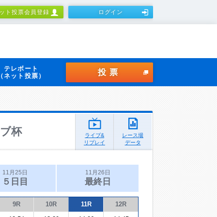
ット投票会員登録
ログイン
テレボート
投票
（ネット投票）
ブ杯
ライブ&
レース場
リプレイ
データ
11月25日
11月26日
５日目
最終日
9R
10R
11R
12R