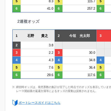
5
5
5
8.3
115.7
6
6
6
41.0
257.2
2連複オッズ
1
石野 貴之
2
今垣 光太郎
3
2
3.8
3
3
2.2
30.0
4
4
4
4.3
34.8
5
5
5
7.6
36.4
6
6
6
29.6
117.6
締切時オッズは、発売票数の集計が完了した時点でのオッズを表示していま
レース開始後の返還欠場等によるオッズの変動は反映されません。
ボートレースガイドはこちら