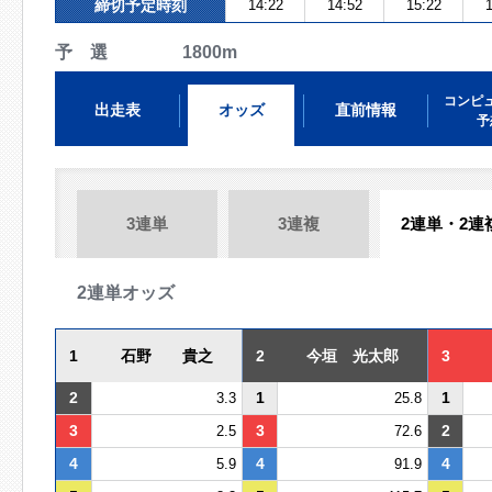
締切予定時刻
14:22
14:52
15:22
1
予 選 1800m
コンピ
出走表
オッズ
直前情報
予
3連単
3連複
2連単・2連
2連単オッズ
1
石野 貴之
2
今垣 光太郎
3
2
1
1
3.3
25.8
3
3
2
2.5
72.6
4
4
4
5.9
91.9