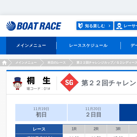
知る楽しむ
レーサ
メインメニュー
レーススケジュール
デ
HOME
メインメニュー
本日のレース
第２２回チャレンジカップ／Ｇ２レディー
第２２回チャレン
11月19日
11月20日
初日
２日目
レース
1R
2R
3R