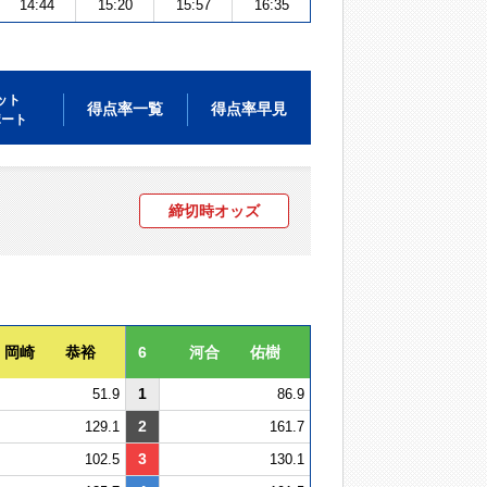
14:44
15:20
15:57
16:35
ット
得点率一覧
得点率早見
ポート
締切時オッズ
岡崎 恭裕
6
河合 佑樹
1
51.9
86.9
2
129.1
161.7
3
102.5
130.1