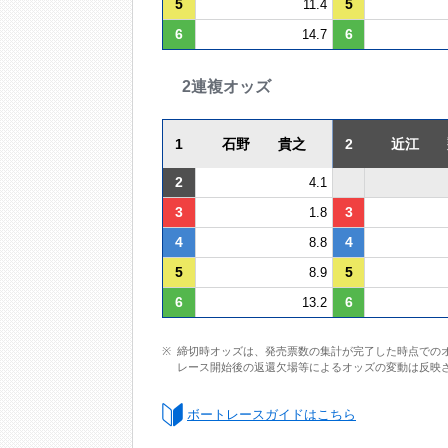
5
5
11.4
6
6
14.7
2連複オッズ
1
石野 貴之
2
近江 
2
4.1
3
3
1.8
4
4
8.8
5
5
8.9
6
6
13.2
締切時オッズは、発売票数の集計が完了した時点での
レース開始後の返還欠場等によるオッズの変動は反映
ボートレースガイドはこちら