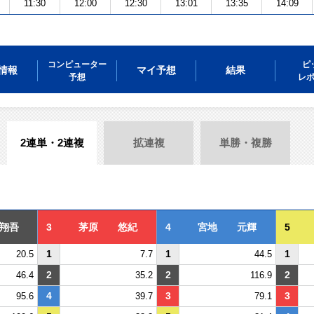
11:30
12:00
12:30
13:01
13:35
14:09
コンピューター
ピ
情報
マイ予想
結果
予想
レ
2連単・2連複
拡連複
単勝・複勝
翔吾
3
茅原 悠紀
4
宮地 元輝
5
1
1
1
20.5
7.7
44.5
2
2
2
46.4
35.2
116.9
4
3
3
95.6
39.7
79.1