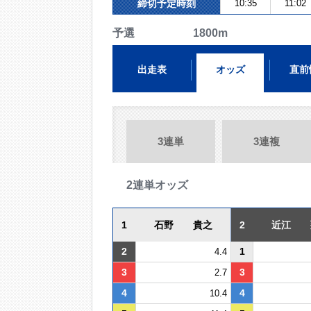
締切予定時刻
10:35
11:02
予選 1800m
出走表
オッズ
直前
3連単
3連複
2連単オッズ
1
石野 貴之
2
近江 
2
1
4.4
3
3
2.7
4
4
10.4