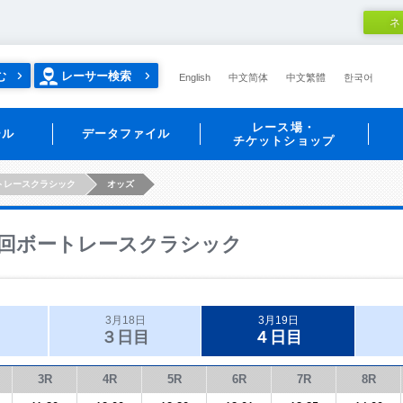
ネ
む
レーサー検索
English
中文简体
中文繁體
한국어
レース場・
ール
データファイル
チケットショップ
トレースクラシック
オッズ
回ボートレースクラシック
3月18日
3月19日
３日目
４日目
3R
4R
5R
6R
7R
8R