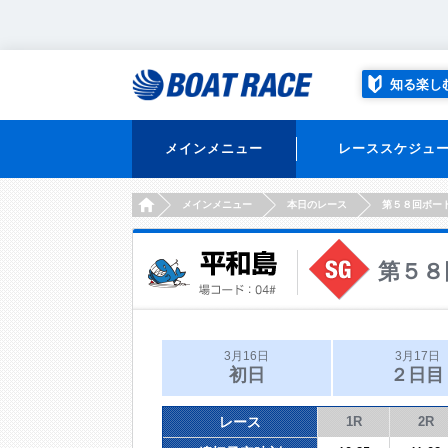
知る楽し
メインメニュー
レーススケジュ
HOME
メインメニュー
本日のレース
第５８回ボー
第５８
3月16日
3月17日
初日
２日目
レース
1R
2R