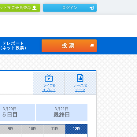
ット投票会員登録
ログイン
テレボート
投票
（ネット投票）
ライブ&
レース場
リプレイ
データ
3月20日
3月21日
５日目
最終日
9R
10R
11R
12R