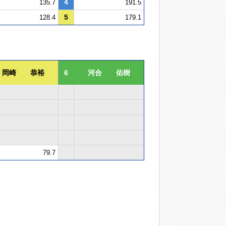
4
135.7
191.5
5
128.4
179.1
岡崎 恭裕
6
河合 佑樹
79.7