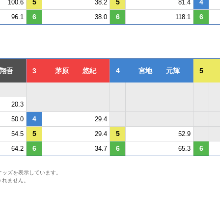
5
5
4
100.6
38.2
81.4
6
6
6
96.1
38.0
118.1
翔吾
3
茅原 悠紀
4
宮地 元輝
5
20.3
4
50.0
29.4
5
5
54.5
29.4
52.9
6
6
6
64.2
34.7
65.3
オッズを表示しています。
されません。