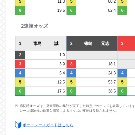
5
5
5
11.3
80.2
6
6
6
19.6
82.4
2連複オッズ
1
毒島 誠
2
篠崎 元志
3
2
1.9
3
3
3.9
18.1
4
4
4
5.4
24.3
5
5
5
12.5
53.7
6
6
6
17.6
38.5
締切時オッズは、発売票数の集計が完了した時点でのオッズを表示していま
レース開始後の返還欠場等によるオッズの変動は反映されません。
ボートレースガイドはこちら