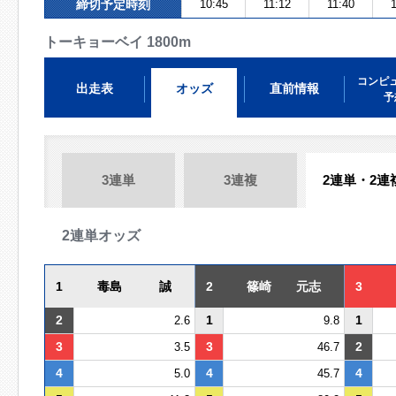
締切予定時刻
10:45
11:12
11:40
1
トーキョーベイ 1800m
コンピ
出走表
オッズ
直前情報
予
3連単
3連複
2連単・2連
2連単オッズ
1
毒島 誠
2
篠崎 元志
3
2
1
1
2.6
9.8
3
3
2
3.5
46.7
4
4
4
5.0
45.7