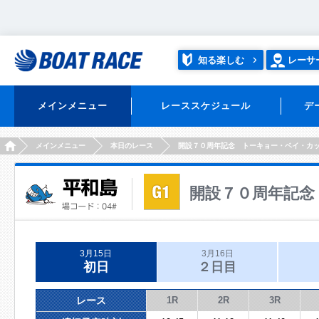
知る楽しむ
レーサ
メインメニュー
レーススケジュール
デ
HOME
メインメニュー
本日のレース
開設７０周年記念 トーキョー・ベイ・カ
開設７０周年記念
3月15日
3月16日
初日
２日目
レース
1R
2R
3R