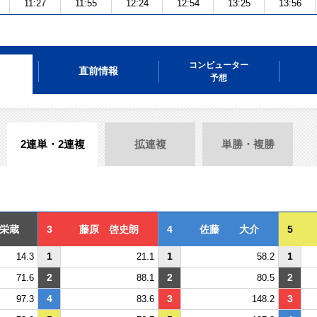
11:27
11:55
12:24
12:54
13:25
13:56
コンピューター
直前情報
予想
2連単・2連複
拡連複
単勝・複勝
栄蔵
3
藤原 啓史朗
4
佐藤 大介
5
1
1
1
14.3
21.1
58.2
2
2
2
71.6
88.1
80.5
4
3
3
97.3
83.6
148.2