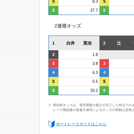
5
5
9.3
6
6
27.7
2連複オッズ
1
白井 英治
2
辻 
2
1.8
3
3
3.8
4
4
6.3
5
5
5.5
6
6
33.2
締切時オッズは、発売票数の集計が完了した時点での
レース開始後の返還欠場等によるオッズの変動は反映
ボートレースガイドはこちら