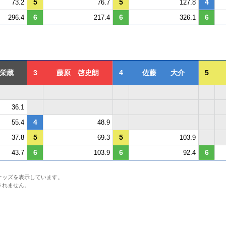
5
5
4
73.2
76.7
127.8
6
6
6
296.4
217.4
326.1
栄蔵
3
藤原 啓史朗
4
佐藤 大介
5
36.1
4
55.4
48.9
5
5
37.8
69.3
103.9
6
6
6
43.7
103.9
92.4
オッズを表示しています。
されません。