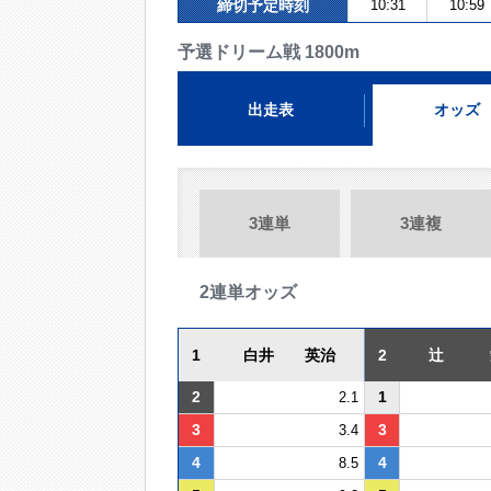
締切予定時刻
10:31
10:59
予選ドリーム戦 1800m
出走表
オッズ
3連単
3連複
2連単オッズ
1
白井 英治
2
辻 
2
1
2.1
3
3
3.4
4
4
8.5