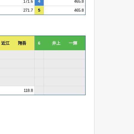
4
171.6
465.8
5
271.7
465.8
近江 翔吾
6
井上 一輝
118.8