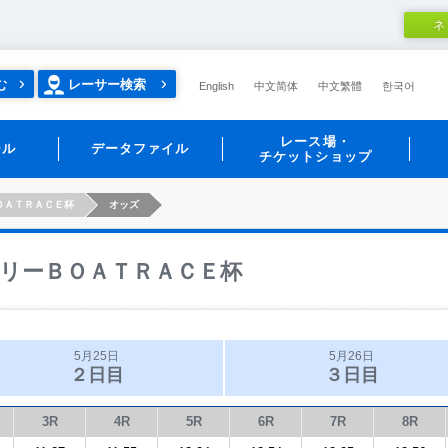
ネ
む
レーサー検索
English
中文简体
中文繁體
한국어
レース場・
ール
データファイル
チケットショップ
ＯＡＴＲＡＣＥ杯
オッズ
リーＢＯＡＴＲＡＣＥ杯
5月25日
5月26日
２日目
３日目
3R
4R
5R
6R
7R
8R