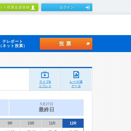
ット投票会員登録
ログイン
テレボート
投票
（ネット投票）
ライブ&
レース場
リプレイ
データ
5月27日
最終日
9R
10R
11R
12R