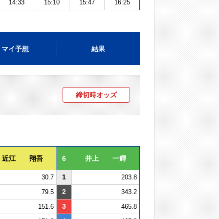
14:33
15:10
15:47
16:25
マイ予想
結果
締切時オッズ
近江 翔吾
6
井上 一輝
1
30.7
203.8
2
79.5
343.2
3
151.6
465.8