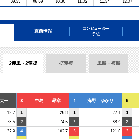
09:33
09:59
10:30
11:02
11:34
12:07
コンピューター
直前情報
予想
2連単・2連複
拡連複
単勝・複勝
太一
3
中島 昂章
4
海野 ゆかり
5
1
1
1
12.7
26.8
22.4
2
2
2
73.5
74.5
88.9
4
3
3
32.9
102.7
121.6