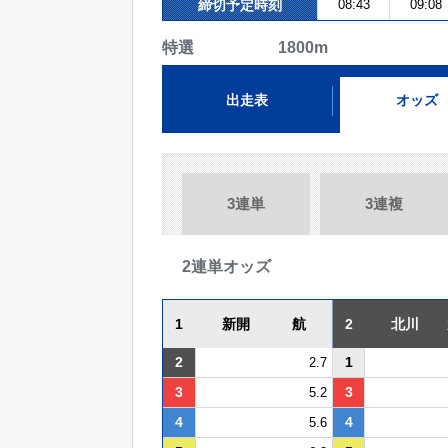
締切予定時刻
08:43
09:08
特選 1800m
出走表
オッズ
3連単
3連複
2連単オッズ
1
新開 航
2
北川 
2
1
2.7
3
3
5.2
4
4
5.6