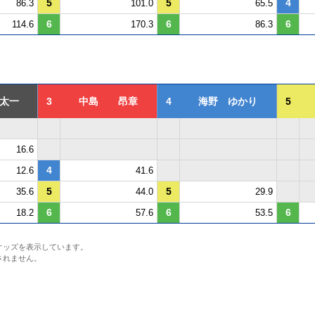
5
5
4
86.3
101.0
65.5
6
6
6
114.6
170.3
86.3
太一
3
中島 昂章
4
海野 ゆかり
5
16.6
4
12.6
41.6
5
5
35.6
44.0
29.9
6
6
6
18.2
57.6
53.5
オッズを表示しています。
されません。