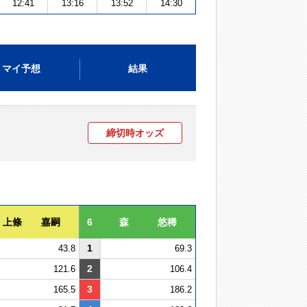
12:41
13:16
13:52
14:30
マイ予想
結果
締切時オッズ
上條 嘉嗣
6
森 悠稀
1
43.8
69.3
2
121.6
106.4
3
165.5
186.2