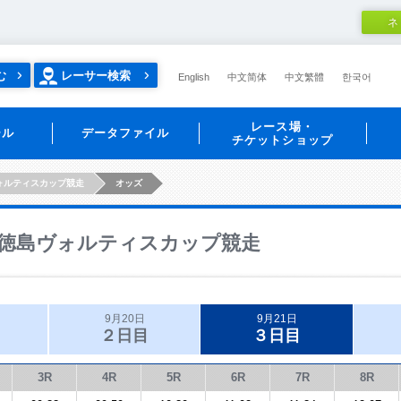
ネ
む
レーサー検索
English
中文简体
中文繁體
한국어
レース場・
ール
データファイル
チケットショップ
ォルティスカップ競走
オッズ
徳島ヴォルティスカップ競走
9月20日
9月21日
２日目
３日目
3R
4R
5R
6R
7R
8R