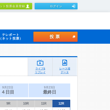
ット投票会員登録
ログイン
テレボート
投票
（ネット投票）
ライブ&
レース場
リプレイ
データ
9月22日
9月23日
４日目
最終日
9R
10R
11R
12R