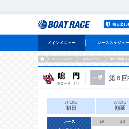
知る楽し
メインメニュー
レーススケジュ
HOME
メインメニュー
本日のレース
第６回徳島ヴ
第６回
9月18日
9月19日
初日
順延
レース
1R
2R