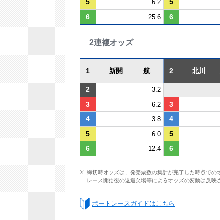
5
5
6.2
6
6
25.6
2連複オッズ
1
新開 航
2
北川 
2
3.2
3
3
6.2
4
4
3.8
5
5
6.0
6
6
12.4
締切時オッズは、発売票数の集計が完了した時点での
レース開始後の返還欠場等によるオッズの変動は反映
ボートレースガイドはこちら