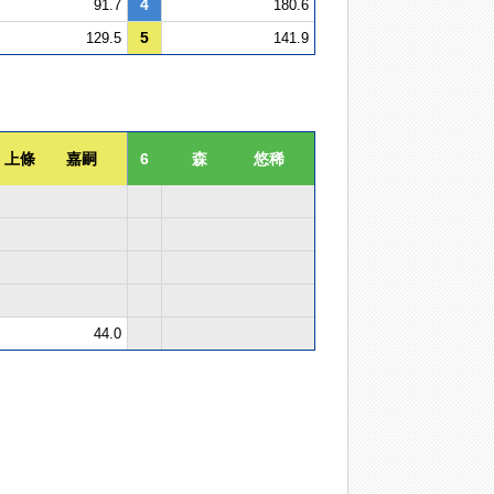
4
91.7
180.6
5
129.5
141.9
上條 嘉嗣
6
森 悠稀
44.0